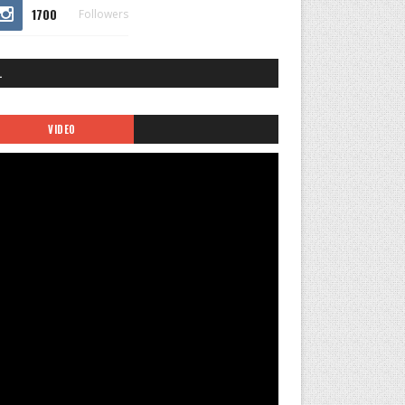
1700
Followers
.
VIDEO