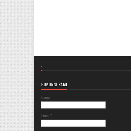
.
HUBUNGI KAMI
Nama
Email
*