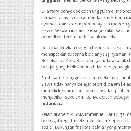
unggulan
menjadi pencarian yang sedang tr
Di antara banyak sekolah unggulan di Indone
semakin banyak direkomendasikan karena memi
nyaman, dan sistem pembelajaran modern 
siswa. Sekolah ini hadir sebagai salah satu n
pendidikan terbaik untuk anak mereka.
Jika dibandingkan dengan beberapa sekolah l
menciptakan suasana belajar yang nyaman, t
Berlokasi di Kota Batu dengan udara sejuk d
belajar yang lebih kondusif dan menyenangka
Salah satu keunggulan utama sekolah ini adal
Siswa tidak hanya belajar teori di dalam kelas, 
memiliki kemampuan komunikasi dan problem s
menjadikan sekolah ini banyak dicari sebagai
Indonesia
.
Selain akademik,
SMA Immanuel Batu
juga me
berbagai kegiatan ekstrakurikuler seperti ola
sosial. Dukungan fasilitas belajar yang mem