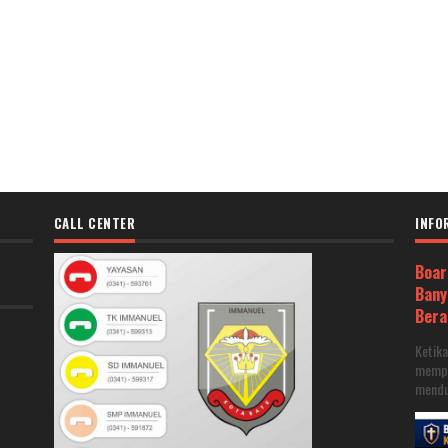
CALL CENTER
INFO
Boar
Bany
Ber
Ketik
mempe
menduk