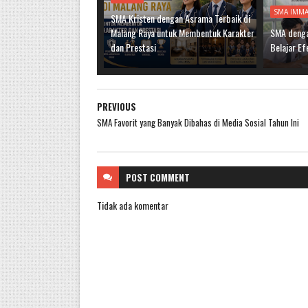
SMA IMM
SMA Kristen dengan Asrama Terbaik di
Malang Raya untuk Membentuk Karakter
SMA denga
dan Prestasi
Belajar Ef
PREVIOUS
SMA Favorit yang Banyak Dibahas di Media Sosial Tahun Ini
POST
COMMENT
Tidak ada komentar