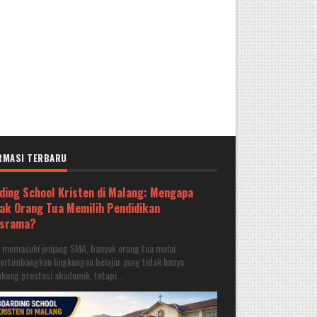
RMASI TERBARU
ding School Kristen di Malang: Mengapa
ak Orang Tua Memilih Pendidikan
asrama?
a memasuki jenjang SMA, banyak orang tua mulai
rtimbangkan lingkungan belajar yang tidak hanya
ung prestasi akademik, tetapi...