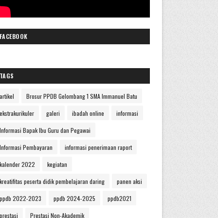
FACEBOOK
TAGS
artikel
Brosur PPDB Gelombang 1 SMA Immanuel Batu
ekstrakurikuler
galeri
ibadah online
informasi
Informasi Bapak Ibu Guru dan Pegawai
Informasi Pembayaran
informasi penerimaan raport
kalender 2022
kegiatan
kreatifitas peserta didik pembelajaran daring
panen aksi
ppdb 2022-2023
ppdb 2024-2025
ppdb2021
prestasi
Prestasi Non-Akademik